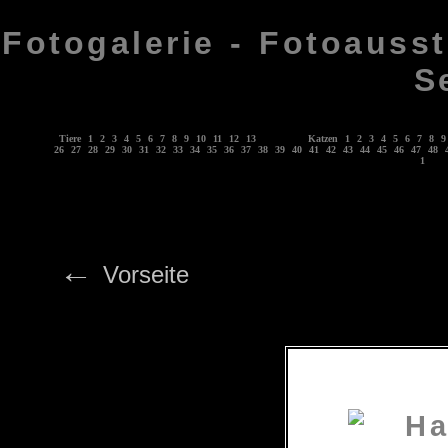
Fotogalerie - Fotoausst
S
Tiere
1
2
3
4
5
6
7
8
9
10
11
12
13
Katzen
1
2
3
4
5
6
7
8
9
26
27
28
29
30
31
32
33
34
35
36
37
38
39
40
41
42
43
44
45
46
47
48
1
←
Vorseite